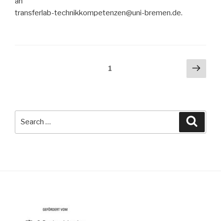
an
transferlab-technikkompetenzen@uni-bremen.de.
Posts
Next
Page
1
pag
navigation
Search
Searc
for: